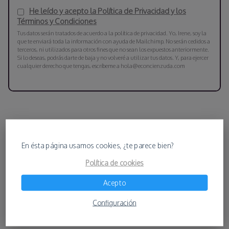
He leído y acepto la Política de Privacidad y los
Términos y Condiciones
Tus datos serán tratados de acuerdo a la política de privacidad. Yo, Irene, soy la
que te enviará toda la información con ayuda de Mailchimp. No serán cedidos a
terceros, ni utilizados para otros fines que no sean los expuestos anteriormente.
Si lo deseas, podrás darte de baja y no volveré a utilizar tus datos. Y, para ejercer
cualquier derecho que tengas, escríbeme a hola@econcienzuda.com
En ésta página usamos cookies, ¿te parece bien?
Política de cookies
Acepto
Configuración