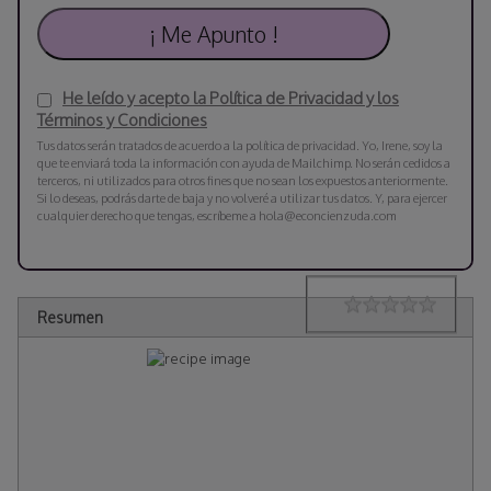
He leído y acepto la Política de Privacidad y los
Términos y Condiciones
Tus datos serán tratados de acuerdo a la política de privacidad. Yo, Irene, soy la
que te enviará toda la información con ayuda de Mailchimp. No serán cedidos a
terceros, ni utilizados para otros fines que no sean los expuestos anteriormente.
Si lo deseas, podrás darte de baja y no volveré a utilizar tus datos. Y, para ejercer
cualquier derecho que tengas, escríbeme a hola@econcienzuda.com
Rating
1 star
2 stars
3 stars
4 stars
5 stars
Resumen