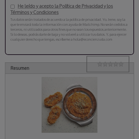
He leído y acepto la Política de Privacidad y los
Términos y Condiciones
Tus datos serán tratados de acuerdo a la política de privacidad. Yo, Irene, soy la
que te enviará toda la información con ayuda de Mailchimp. No serán cedidos a
terceros, ni utilizados para otros fines que no sean los expuestos anteriormente.
Si lo deseas, podrás darte de baja y no volveré a utilizar tus datos. Y, para ejercer
cualquier derecho que tengas, escríbeme a hola@econcienzuda.com
Rating
1 star
2 stars
3 stars
4 stars
5 stars
Resumen