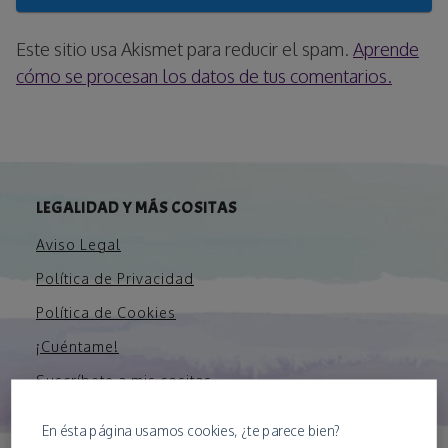
Este sitio usa Akismet para reducir el spam.
Aprende
cómo se procesan los datos de tus comentarios.
LEGALIDAD Y MÁS COSITAS
Aviso Legal
Política de Privacidad
Política de Cookies
¡Cuéntame!
Suscríbete a mis cositas
Sobre mí
En ésta página usamos cookies, ¿te parece bien?