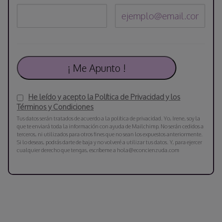
He leído y acepto la Política de Privacidad y los
Términos y Condiciones
Tus datos serán tratados de acuerdo a la política de privacidad. Yo, Irene, soy la
que te enviará toda la información con ayuda de Mailchimp. No serán cedidos a
terceros, ni utilizados para otros fines que no sean los expuestos anteriormente.
Si lo deseas, podrás darte de baja y no volveré a utilizar tus datos. Y, para ejercer
cualquier derecho que tengas, escríbeme a hola@econcienzuda.com