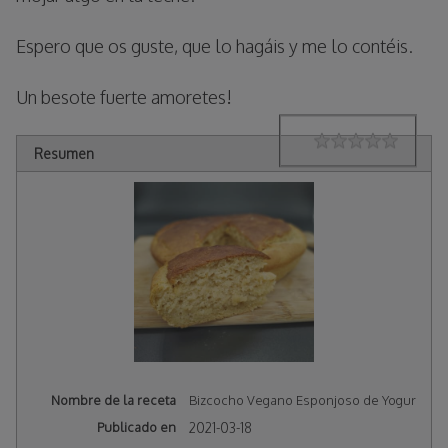
Espero que os guste, que lo hagáis y me lo contéis.
Un besote fuerte amoretes!
Rating
1 star
2 stars
3 stars
4 stars
5 stars
Resumen
Nombre de la receta
Bizcocho Vegano Esponjoso de Yogur
Publicado en
2021-03-18