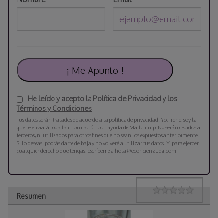
He leído y acepto la Política de Privacidad y los
Términos y Condiciones
Tus datos serán tratados de acuerdo a la política de privacidad. Yo, Irene, soy la
que te enviará toda la información con ayuda de Mailchimp. No serán cedidos a
terceros, ni utilizados para otros fines que no sean los expuestos anteriormente.
Si lo deseas, podrás darte de baja y no volveré a utilizar tus datos. Y, para ejercer
cualquier derecho que tengas, escríbeme a hola@econcienzuda.com
Rating
1 star
2 stars
3 stars
4 stars
5 stars
Resumen